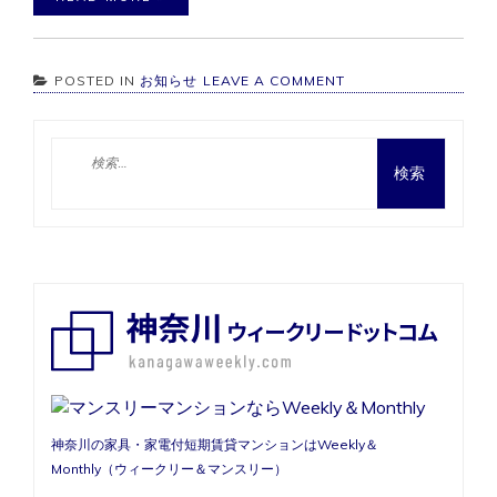
ON
POSTED IN
お知らせ
LEAVE A COMMENT
WEB
サ
イ
検
ト
索:
を
リ
リ
ー
ス
し
ま
し
た
神奈川の家具・家電付短期賃貸マンションはWeekly＆
Monthly（ウィークリー＆マンスリー）