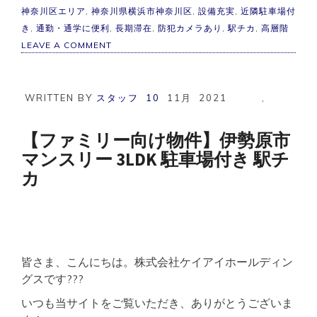
神奈川区エリア
,
神奈川県横浜市神奈川区
,
設備充実
,
近隣駐車場付
き
,
通勤・通学に便利
,
長期滞在
,
防犯カメラあり
,
駅チカ
,
高層階
ON
LEAVE A COMMENT
横
浜
市
マ
WRITTEN BY
スタッフ
10
11月
2021
,
ン
ス
リ
【ファミリー向け物件】伊勢原市
ー
マンスリー 3LDK 駐車場付き 駅チ
格
安
カ
物
件
駅
チ
カ
ア
ク
皆さま、こんにちは。株式会社ケイアイホールディン
セ
グスです???
ス
良
いつも当サイトをご覧いただき、ありがとうございま
好