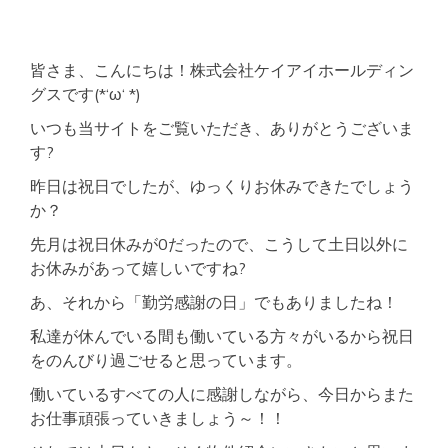
ク
セ
ス
良
皆さま、こんにちは！株式会社ケイアイホールディン
好
グスです(*‘ω‘ *)
オ
ー
いつも当サイトをご覧いただき、ありがとうございま
ト
す?
ロ
ッ
昨日は祝日でしたが、ゆっくりお休みできたでしょう
ク
か？
設
備
先月は祝日休みが0だったので、こうして土日以外に
単
身
お休みがあって嬉しいですね?
向
け
あ、それから「勤労感謝の日」でもありましたね！
物
私達が休んでいる間も働いている方々がいるから祝日
件
をのんびり過ごせると思っています。
働いているすべての人に感謝しながら、今日からまた
お仕事頑張っていきましょう～！！