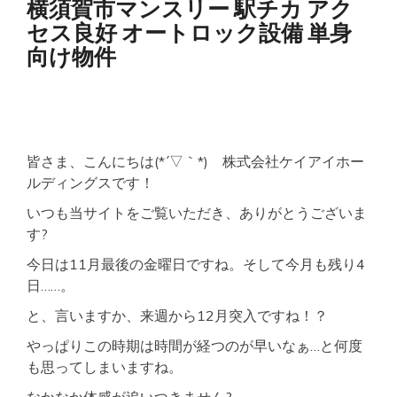
横須賀市マンスリー 駅チカ アク
ス
セス良好 オートロック設備 単身
リ
ー
向け物件
駅
チ
カ
セ
キ
ュ
リ
皆さま、こんにちは(*´▽｀*) 株式会社ケイアイホー
テ
ルディングスです！
ィ
充
いつも当サイトをご覧いただき、ありがとうございま
実
す?
ネ
ッ
今日は11月最後の金曜日ですね。そして今月も残り4
ト
日……。
WI-
FI
と、言いますか、来週から12月突入ですね！？
有
やっぱりこの時期は時間が経つのが早いなぁ…と何度
も思ってしまいますね。