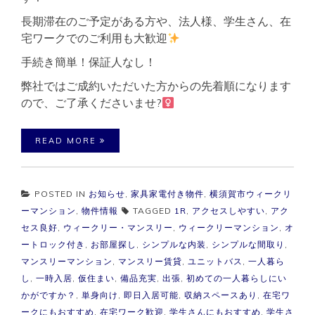
長期滞在のご予定がある方や、法人様、学生さん、在
宅ワークでのご利用も大歓迎
手続き簡単！保証人なし！
弊社ではご成約いただいた方からの先着順になります
ので、ご了承くださいませ?‍
READ MORE
POSTED IN
お知らせ
,
家具家電付き物件
,
横須賀市ウィークリ
ーマンション
,
物件情報
TAGGED
1R
,
アクセスしやすい
,
アク
セス良好
,
ウィークリー・マンスリー
,
ウィークリーマンション
,
オ
ートロック付き
,
お部屋探し
,
シンプルな内装
,
シンプルな間取り
,
マンスリーマンション
,
マンスリー賃貸
,
ユニットバス
,
一人暮ら
し
,
一時入居
,
仮住まい
,
備品充実
,
出張
,
初めての一人暮らしにい
かがですか？
,
単身向け
,
即日入居可能
,
収納スペースあり
,
在宅ワ
ークにもおすすめ
,
在宅ワーク歓迎
,
学生さんにもおすすめ
,
学生さ