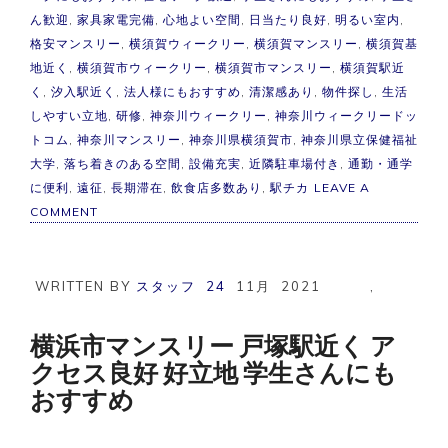
ん歓迎
,
家具家電完備
,
心地よい空間
,
日当たり良好
,
明るい室内
,
格安マンスリー
,
横須賀ウィークリー
,
横須賀マンスリー
,
横須賀基
地近く
,
横須賀市ウィークリー
,
横須賀市マンスリー
,
横須賀駅近
く
,
汐入駅近く
,
法人様にもおすすめ
,
清潔感あり
,
物件探し
,
生活
しやすい立地
,
研修
,
神奈川ウィークリー
,
神奈川ウィークリードッ
トコム
,
神奈川マンスリー
,
神奈川県横須賀市
,
神奈川県立保健福祉
大学
,
落ち着きのある空間
,
設備充実
,
近隣駐車場付き
,
通勤・通学
に便利
,
遠征
,
長期滞在
,
飲食店多数あり
,
駅チカ
LEAVE A
ON
COMMENT
横
須
賀
市
WRITTEN BY
スタッフ
24
11月
2021
,
マ
ン
ス
横浜市マンスリー 戸塚駅近く ア
リ
クセス良好 好立地 学生さんにも
ー
駅
おすすめ
チ
カ
ア