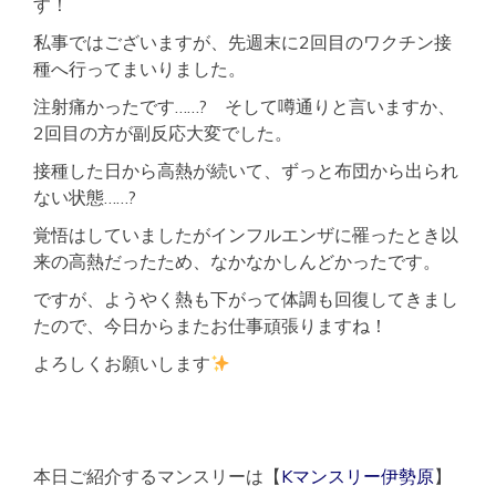
す！
高
層
私事ではございますが、先週末に2回目のワクチン接
階
種へ行ってまいりました。
単
身
注射痛かったです……? そして噂通りと言いますか、
法
人
2回目の方が副反応大変でした。
歓
迎
接種した日から高熱が続いて、ずっと布団から出られ
ない状態……?
覚悟はしていましたがインフルエンザに罹ったとき以
来の高熱だったため、なかなかしんどかったです。
ですが、ようやく熱も下がって体調も回復してきまし
たので、今日からまたお仕事頑張りますね！
よろしくお願いします
本日ご紹介するマンスリーは【
Kマンスリー伊勢原
】