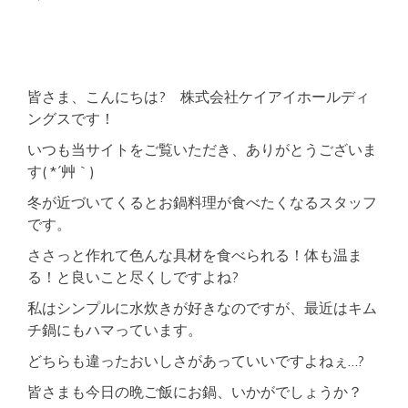
近
く
ア
ク
セ
ス
皆さま、こんにちは? 株式会社ケイアイホールディ
良
ングスです！
好
好
いつも当サイトをご覧いただき、ありがとうございま
立
す( *´艸｀)
地
学
冬が近づいてくるとお鍋料理が食べたくなるスタッフ
生
です。
さ
ん
ささっと作れて色んな具材を食べられる！体も温ま
に
も
る！と良いこと尽くしですよね?
お
す
私はシンプルに水炊きが好きなのですが、最近はキム
す
チ鍋にもハマっています。
め
どちらも違ったおいしさがあっていいですよねぇ…?
皆さまも今日の晩ご飯にお鍋、いかがでしょうか？