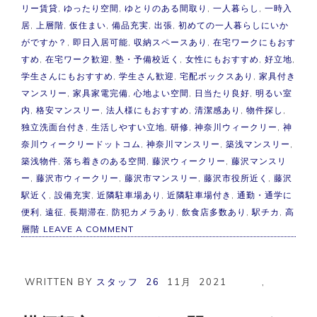
リー賃貸
,
ゆったり空間
,
ゆとりのある間取り
,
一人暮らし
,
一時入
居
,
上層階
,
仮住まい
,
備品充実
,
出張
,
初めての一人暮らしにいか
がですか？
,
即日入居可能
,
収納スペースあり
,
在宅ワークにもおす
すめ
,
在宅ワーク歓迎
,
塾・予備校近く
,
女性にもおすすめ
,
好立地
,
学生さんにもおすすめ
,
学生さん歓迎
,
宅配ボックスあり
,
家具付き
マンスリー
,
家具家電完備
,
心地よい空間
,
日当たり良好
,
明るい室
内
,
格安マンスリー
,
法人様にもおすすめ
,
清潔感あり
,
物件探し
,
独立洗面台付き
,
生活しやすい立地
,
研修
,
神奈川ウィークリー
,
神
奈川ウィークリードットコム
,
神奈川マンスリー
,
築浅マンスリー
,
築浅物件
,
落ち着きのある空間
,
藤沢ウィークリー
,
藤沢マンスリ
ー
,
藤沢市ウィークリー
,
藤沢市マンスリー
,
藤沢市役所近く
,
藤沢
駅近く
,
設備充実
,
近隣駐車場あり
,
近隣駐車場付き
,
通勤・通学に
便利
,
遠征
,
長期滞在
,
防犯カメラあり
,
飲食店多数あり
,
駅チカ
,
高
ON
層階
LEAVE A COMMENT
【築
浅】
藤
沢
WRITTEN BY
スタッフ
26
11月
2021
,
市
マ
ン