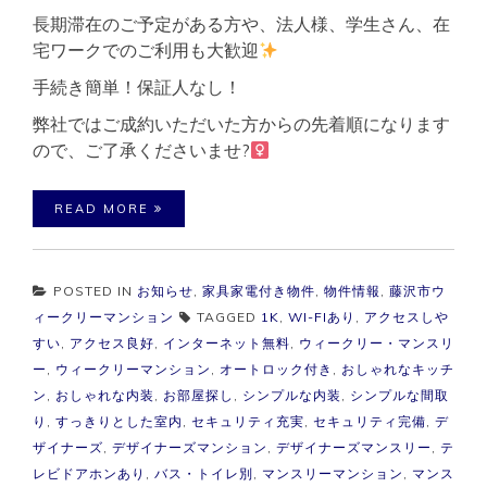
長期滞在のご予定がある方や、法人様、学生さん、在
宅ワークでのご利用も大歓迎
手続き簡単！保証人なし！
弊社ではご成約いただいた方からの先着順になります
ので、ご了承くださいませ?‍
READ MORE
POSTED IN
お知らせ
,
家具家電付き物件
,
物件情報
,
藤沢市ウ
ィークリーマンション
TAGGED
1K
,
WI-FIあり
,
アクセスしや
すい
,
アクセス良好
,
インターネット無料
,
ウィークリー・マンスリ
ー
,
ウィークリーマンション
,
オートロック付き
,
おしゃれなキッチ
ン
,
おしゃれな内装
,
お部屋探し
,
シンプルな内装
,
シンプルな間取
り
,
すっきりとした室内
,
セキュリティ充実
,
セキュリティ完備
,
デ
ザイナーズ
,
デザイナーズマンション
,
デザイナーズマンスリー
,
テ
レビドアホンあり
,
バス・トイレ別
,
マンスリーマンション
,
マンス