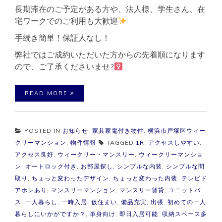
長期滞在のご予定がある方や、法人様、学生さん、在
宅ワークでのご利用も大歓迎
手続き簡単！保証人なし！
弊社ではご成約いただいた方からの先着順になります
ので、ご了承くださいませ?‍
READ MORE
POSTED IN
お知らせ
,
家具家電付き物件
,
横浜市戸塚区ウィー
クリーマンション
,
物件情報
TAGGED
1R
,
アクセスしやすい
,
アクセス良好
,
ウィークリー・マンスリー
,
ウィークリーマンショ
ン
,
オートロック付き
,
お部屋探し
,
シンプルな内装
,
シンプルな間
取り
,
ちょっと変わったデザイン
,
ちょっと変わった内装
,
テレビド
アホンあり
,
マンスリーマンション
,
マンスリー賃貸
,
ユニットバ
ス
,
一人暮らし
,
一時入居
,
仮住まい
,
備品充実
,
出張
,
初めての一人
暮らしにいかがですか？
,
単身向け
,
即日入居可能
,
収納スペース多