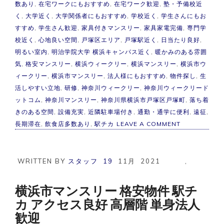
数あり
,
在宅ワークにもおすすめ
,
在宅ワーク歓迎
,
塾・予備校近
く
,
大学近く
,
大学関係者にもおすすめ
,
学校近く
,
学生さんにもお
すすめ
,
学生さん歓迎
,
家具付きマンスリー
,
家具家電完備
,
専門学
校近く
,
心地良い空間
,
戸塚区エリア
,
戸塚駅近く
,
日当たり良好
,
明るい室内
,
明治学院大学 横浜キャンパス近く
,
暖かみのある雰囲
気
,
格安マンスリー
,
横浜ウィークリー
,
横浜マンスリー
,
横浜市ウ
ィークリー
,
横浜市マンスリー
,
法人様にもおすすめ
,
物件探し
,
生
活しやすい立地
,
研修
,
神奈川ウィークリー
,
神奈川ウィークリード
ットコム
,
神奈川マンスリー
,
神奈川県横浜市戸塚区戸塚町
,
落ち着
きのある空間
,
設備充実
,
近隣駐車場付き
,
通勤・通学に便利
,
遠征
,
ON
長期滞在
,
飲食店多数あり
,
駅チカ
LEAVE A COMMENT
横
浜
市
マ
WRITTEN BY
スタッフ
19
11月
2021
,
ン
ス
リ
横浜市マンスリー 格安物件 駅チ
ー
カ アクセス良好 高層階 単身法人
戸
塚
歓迎
駅