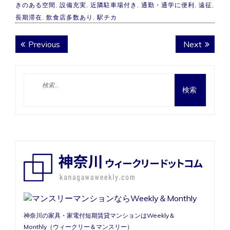
きのある空間
,
設備充実
,
近隣駐車場付き
,
通勤・通学に便利
,
遠征
,
長期滞在
,
飲食店多数あり
,
駅チカ
投
Previous
Next
Previous
Next
稿
post:
post:
ナ
検
ビ
索:
ゲ
ー
シ
ョ
ン
神奈川の家具・家電付短期賃貸マンションはWeekly＆
Monthly（ウィークリー＆マンスリー）