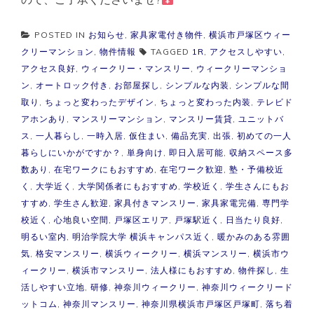
POSTED IN
お知らせ
,
家具家電付き物件
,
横浜市戸塚区ウィー
クリーマンション
,
物件情報
TAGGED
1R
,
アクセスしやすい
,
アクセス良好
,
ウィークリー・マンスリー
,
ウィークリーマンショ
ン
,
オートロック付き
,
お部屋探し
,
シンプルな内装
,
シンプルな間
取り
,
ちょっと変わったデザイン
,
ちょっと変わった内装
,
テレビド
アホンあり
,
マンスリーマンション
,
マンスリー賃貸
,
ユニットバ
ス
,
一人暮らし
,
一時入居
,
仮住まい
,
備品充実
,
出張
,
初めての一人
暮らしにいかがですか？
,
単身向け
,
即日入居可能
,
収納スペース多
数あり
,
在宅ワークにもおすすめ
,
在宅ワーク歓迎
,
塾・予備校近
く
,
大学近く
,
大学関係者にもおすすめ
,
学校近く
,
学生さんにもお
すすめ
,
学生さん歓迎
,
家具付きマンスリー
,
家具家電完備
,
専門学
校近く
,
心地良い空間
,
戸塚区エリア
,
戸塚駅近く
,
日当たり良好
,
明るい室内
,
明治学院大学 横浜キャンパス近く
,
暖かみのある雰囲
気
,
格安マンスリー
,
横浜ウィークリー
,
横浜マンスリー
,
横浜市ウ
ィークリー
,
横浜市マンスリー
,
法人様にもおすすめ
,
物件探し
,
生
活しやすい立地
,
研修
,
神奈川ウィークリー
,
神奈川ウィークリード
ットコム
,
神奈川マンスリー
,
神奈川県横浜市戸塚区戸塚町
,
落ち着