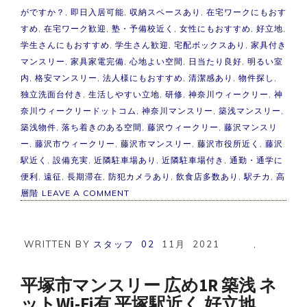
がですか？
,
即日入居可能
,
収納スペースあり
,
在宅ワークにもおす
すめ
,
在宅ワーク歓迎
,
塾・予備校近く
,
女性にもおすすめ
,
好立地
,
学生さんにもおすすめ
,
学生さん歓迎
,
宅配ボックスあり
,
家具付き
マンスリー
,
家具家電完備
,
心地よい空間
,
日当たり良好
,
明るい室
内
,
格安マンスリー
,
法人様にもおすすめ
,
清潔感あり
,
物件探し
,
独立洗面台付き
,
生活しやすい立地
,
研修
,
神奈川ウィークリー
,
神
奈川ウィークリードットコム
,
神奈川マンスリー
,
築浅マンスリー
,
築浅物件
,
落ち着きのある空間
,
藤沢ウィークリー
,
藤沢マンスリ
ー
,
藤沢市ウィークリー
,
藤沢市マンスリー
,
藤沢市役所近く
,
藤沢
駅近く
,
設備充実
,
近隣駐車場あり
,
近隣駐車場付き
,
通勤・通学に
便利
,
遠征
,
長期滞在
,
防犯カメラあり
,
飲食店多数あり
,
駅チカ
,
高
ON
層階
LEAVE A COMMENT
【築
浅】
藤
沢
WRITTEN BY
スタッフ
02
11月
2021
,
市
マ
ン
平塚市マンスリー 広め1R 築浅 ネ
ス
ットWi-Fi有 平塚駅近く 好立地
リ