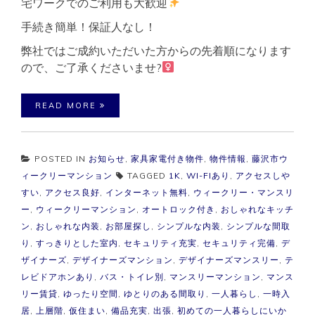
宅ワークでのご利用も大歓迎
手続き簡単！保証人なし！
弊社ではご成約いただいた方からの先着順になります
ので、ご了承くださいませ?‍
READ MORE
POSTED IN
お知らせ
,
家具家電付き物件
,
物件情報
,
藤沢市ウ
ィークリーマンション
TAGGED
1K
,
WI-FIあり
,
アクセスしや
すい
,
アクセス良好
,
インターネット無料
,
ウィークリー・マンスリ
ー
,
ウィークリーマンション
,
オートロック付き
,
おしゃれなキッチ
ン
,
おしゃれな内装
,
お部屋探し
,
シンプルな内装
,
シンプルな間取
り
,
すっきりとした室内
,
セキュリティ充実
,
セキュリティ完備
,
デ
ザイナーズ
,
デザイナーズマンション
,
デザイナーズマンスリー
,
テ
レビドアホンあり
,
バス・トイレ別
,
マンスリーマンション
,
マンス
リー賃貸
,
ゆったり空間
,
ゆとりのある間取り
,
一人暮らし
,
一時入
居
,
上層階
,
仮住まい
,
備品充実
,
出張
,
初めての一人暮らしにいか