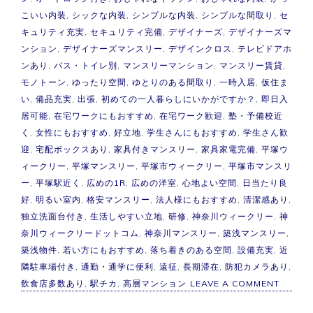
こいい内装
,
シックな内装
,
シンプルな内装
,
シンプルな間取り
,
セ
キュリティ充実
,
セキュリティ完備
,
デザイナーズ
,
デザイナーズマ
ンション
,
デザイナーズマンスリー
,
デザインクロス
,
テレビドアホ
ンあり
,
バス・トイレ別
,
マンスリーマンション
,
マンスリー賃貸
,
モノトーン
,
ゆったり空間
,
ゆとりのある間取り
,
一時入居
,
仮住ま
い
,
備品充実
,
出張
,
初めての一人暮らしにいかがですか？
,
即日入
居可能
,
在宅ワークにもおすすめ
,
在宅ワーク歓迎
,
塾・予備校近
く
,
女性にもおすすめ
,
好立地
,
学生さんにもおすすめ
,
学生さん歓
迎
,
宅配ボックスあり
,
家具付きマンスリー
,
家具家電完備
,
平塚ウ
ィークリー
,
平塚マンスリー
,
平塚市ウィークリー
,
平塚市マンスリ
ー
,
平塚駅近く
,
広めの1R
,
広めの洋室
,
心地よい空間
,
日当たり良
好
,
明るい室内
,
格安マンスリー
,
法人様にもおすすめ
,
清潔感あり
,
独立洗面台付き
,
生活しやすい立地
,
研修
,
神奈川ウィークリー
,
神
奈川ウィークリードットコム
,
神奈川マンスリー
,
築浅マンスリー
,
築浅物件
,
若い方にもおすすめ
,
落ち着きのある空間
,
設備充実
,
近
隣駐車場付き
,
通勤・通学に便利
,
遠征
,
長期滞在
,
防犯カメラあり
,
ON
飲食店多数あり
,
駅チカ
,
高層マンション
LEAVE A COMMENT
平
塚