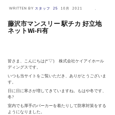
市
マ
WRITTEN BY
スタッフ
25
10月
2021
,
ン
ス
リ
藤沢市マンスリー 駅チカ 好立地
ー
ネットWi-Fi有
広
め
1R
築
浅
ネ
ッ
皆さま、こんにちは(*’▽’) 株式会社ケイアイホール
ト
WI-
ディングスです。
FI
いつも当サイトをご覧いただき、ありがとうございま
有
平
す。
塚
駅
日に日に寒さが増してきていますね。もはや冬です、
近
冬?
く
好
室内でも厚手のパーカーを着たりして防寒対策をする
立
ようになりました。
地