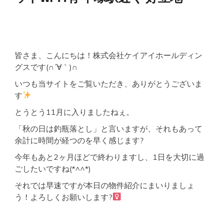
ー
駅
チ
カ
セ
キ
皆さま、こんにちは！株式会社ケイアイホールディン
ュ
リ
グスです(∩´∀｀)∩
テ
いつも当サイトをご覧いただき、ありがとうございま
ィ
充
す
実
ネ
とうとう11月に入りましたねぇ。
ッ
ト
「秋の日は釣瓶落とし」と言いますが、それもあって
WI-
余計に時間が経つのを早く感じます?
FI
有
今年もあと2ヶ月ほどで終わりますし、1日を大切に過
ごしたいですね(*^^*)
それでは早速ですが本日の物件紹介にまいりましょ
う！よろしくお願いします?‍