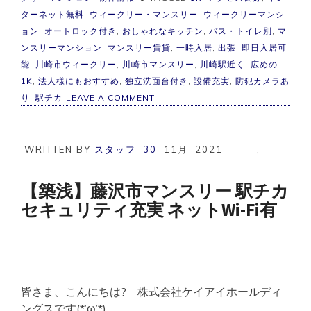
ターネット無料
,
ウィークリー・マンスリー
,
ウィークリーマンシ
ョン
,
オートロック付き
,
おしゃれなキッチン
,
バス・トイレ別
,
マ
ンスリーマンション
,
マンスリー賃貸
,
一時入居
,
出張
,
即日入居可
能
,
川崎市ウィークリー
,
川崎市マンスリー
,
川崎駅近く
,
広めの
1K
,
法人様にもおすすめ
,
独立洗面台付き
,
設備充実
,
防犯カメラあ
ON
り
,
駅チカ
LEAVE A COMMENT
川
崎
市
マ
WRITTEN BY
スタッフ
30
11月
2021
,
ン
ス
リ
【築浅】藤沢市マンスリー 駅チカ
ー
セキュリティ充実 ネットWi-Fi有
駅
チ
カ
病
院
近
く
皆さま、こんにちは? 株式会社ケイアイホールディ
ア
ク
ングスです(*’ω’*)