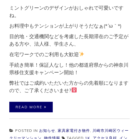
ミントグリーンのデザインがおしゃれで可愛いです
ね。
お料理中もテンションが上がりそうだなぁ(*´ω｀*)
目的地・交通機関などを考慮した長期滞在のご予定が
ある方や、法人様、学生さん、
在宅ワークでのご利用も大歓迎
手続き簡単！保証人なし！他の都道府県からの神奈川
県移住支援キャンペーン開始！
弊社ではご成約いただいた方からの先着順になります
ので、ご了承くださいませ?‍
READ MORE
POSTED IN
お知らせ
,
家具家電付き物件
,
川崎市川崎区ウィー
クリーマンション
,
物件情報
TAGGED
1K
,
アクセス良好
,
イン