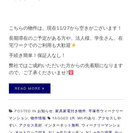
こちらの物件は、現在11/27から空きがございます！
長期滞在のご予定がある方や、法人様、学生さん、在
宅ワークでのご利用も大歓迎
手続き簡単！保証人なし！
弊社ではご成約いただいた方からの先着順になります
ので、ご了承くださいませ?‍
READ MORE
POSTED IN
お知らせ
,
家具家電付き物件
,
平塚市ウィークリー
マンション
,
物件情報
TAGGED
1R
,
WI-FIあり
,
アクセスしや
すい
,
アクセス良好
,
インターネット無料
,
ウィークリーマンショ
ン
,
オートロック付き
,
おしゃれなキッチン
,
おしゃれな内装
,
かっ