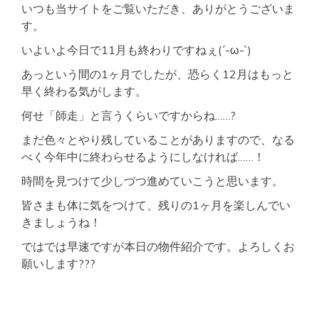
いつも当サイトをご覧いただき、ありがとうございま
駐
車
す。
場
付
いよいよ今日で11月も終わりですねぇ(´-ω-`)
き
駅
あっという間の1ヶ月でしたが、恐らく12月はもっと
チ
早く終わる気がします。
カ
物
何せ「師走」と言うくらいですからね……?
件
まだ色々とやり残していることがありますので、なる
べく今年中に終わらせるようにしなければ……！
時間を見つけて少しづつ進めていこうと思います。
皆さまも体に気をつけて、残りの1ヶ月を楽しんでい
きましょうね！
ではでは早速ですが本日の物件紹介です。よろしくお
願いします???