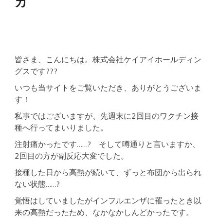
カ
駅
チ
カ
セ
キ
ュ
リ
皆さま、こんにちは。株式会社ケイアイホールディン
テ
グスです???
ィ
充
いつも当サイトをご覧いただき、ありがとうございま
実
す！
ネ
ッ
私事ではございますが、先週末に2回目のワクチン接
ト
種へ行ってまいりました。
WI-
FI
注射痛かったです……? そして噂通りと言いますか、
有
2回目の方が副反応大変でした。
接種した日から高熱が続いて、ずっと布団から出られ
ない状態……?
覚悟はしていましたがインフルエンザに罹ったとき以
来の高熱だったため、なかなかしんどかったです。