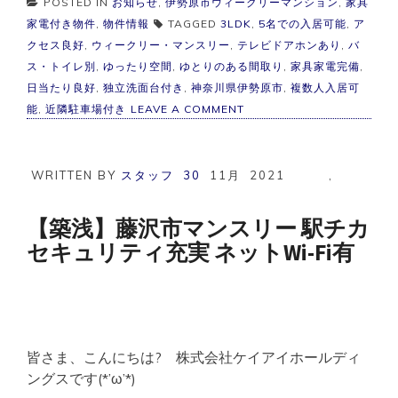
POSTED IN
お知らせ
,
伊勢原市ウィークリーマンション
,
家具
家電付き物件
,
物件情報
TAGGED
3LDK
,
5名での入居可能
,
ア
クセス良好
,
ウィークリー・マンスリー
,
テレビドアホンあり
,
バ
ス・トイレ別
,
ゆったり空間
,
ゆとりのある間取り
,
家具家電完備
,
日当たり良好
,
独立洗面台付き
,
神奈川県伊勢原市
,
複数人入居可
ON
能
,
近隣駐車場付き
LEAVE A COMMENT
伊
勢
原
市
WRITTEN BY
スタッフ
30
11月
2021
,
マ
ン
ス
【築浅】藤沢市マンスリー 駅チカ
リ
セキュリティ充実 ネットWi-Fi有
ー
3LDK
フ
ァ
ミ
リ
ー
皆さま、こんにちは? 株式会社ケイアイホールディ
タ
イ
ングスです(*’ω’*)
プ