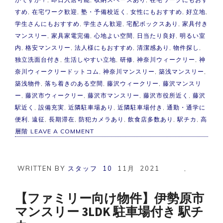
すめ
,
在宅ワーク歓迎
,
塾・予備校近く
,
女性にもおすすめ
,
好立地
,
学生さんにもおすすめ
,
学生さん歓迎
,
宅配ボックスあり
,
家具付き
マンスリー
,
家具家電完備
,
心地よい空間
,
日当たり良好
,
明るい室
内
,
格安マンスリー
,
法人様にもおすすめ
,
清潔感あり
,
物件探し
,
独立洗面台付き
,
生活しやすい立地
,
研修
,
神奈川ウィークリー
,
神
奈川ウィークリードットコム
,
神奈川マンスリー
,
築浅マンスリー
,
築浅物件
,
落ち着きのある空間
,
藤沢ウィークリー
,
藤沢マンスリ
ー
,
藤沢市ウィークリー
,
藤沢市マンスリー
,
藤沢市役所近く
,
藤沢
駅近く
,
設備充実
,
近隣駐車場あり
,
近隣駐車場付き
,
通勤・通学に
便利
,
遠征
,
長期滞在
,
防犯カメラあり
,
飲食店多数あり
,
駅チカ
,
高
ON
層階
LEAVE A COMMENT
【築
浅】
藤
沢
WRITTEN BY
スタッフ
10
11月
2021
,
市
マ
ン
【ファミリー向け物件】伊勢原市
ス
マンスリー 3LDK 駐車場付き 駅チ
リ
ー