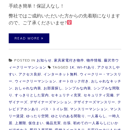
手続き簡単！保証人なし！
弊社ではご成約いただいた方からの先着順になります
ので、ご了承くださいませ?‍
READ MORE
POSTED IN
お知らせ
,
家具家電付き物件
,
物件情報
,
藤沢市ウ
ィークリーマンション
TAGGED
1K
,
WI-FIあり
,
アクセスしや
すい
,
アクセス良好
,
インターネット無料
,
ウィークリー・マンスリ
ー
,
ウィークリーマンション
,
オートロック付き
,
おしゃれなキッチ
ン
,
おしゃれな内装
,
お部屋探し
,
シンプルな内装
,
シンプルな間取
り
,
すっきりとした室内
,
セキュリティ充実
,
セキュリティ完備
,
デ
ザイナーズ
,
デザイナーズマンション
,
デザイナーズマンスリー
,
テ
レビドアホンあり
,
バス・トイレ別
,
マンスリーマンション
,
マンス
リー賃貸
,
ゆったり空間
,
ゆとりのある間取り
,
一人暮らし
,
一時入
居
,
上層階
,
仮住まい
,
備品充実
,
出張
,
初めての一人暮らしにいか
がですか？
,
即日入居可能
,
収納スペースあり
,
在宅ワークにもおす