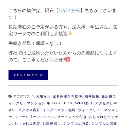
こちらの物件は、現在【
12/14から
】空きがございま
す！
長期滞在のご予定がある方や、法人様、学生さん、在
宅ワークでのご利用も大歓迎
手続き簡単！保証人なし！
弊社ではご成約いただいた方からの先着順になります
ので、ご了承くださいませ?‍
READ MORE
POSTED IN
お知らせ
,
家具家電付き物件
,
物件情報
,
藤沢市ウ
ィークリーマンション
TAGGED
1K
,
WI-FIあり
,
アクセスしや
すい
,
アクセス良好
,
インターネット無料
,
ウィークリー・マンスリ
ー
,
ウィークリーマンション
,
オートロック付き
,
おしゃれなキッチ
ン
,
おしゃれな内装
,
お部屋探し
,
シンプルな内装
,
シンプルな間取