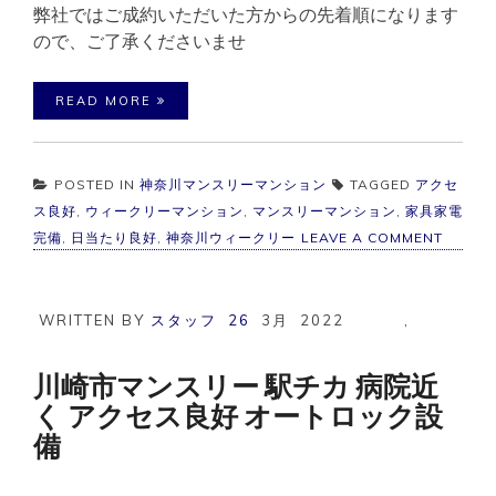
弊社ではご成約いただいた方からの先着順になります
ので、ご了承くださいませ
READ MORE
POSTED IN
神奈川マンスリーマンション
TAGGED
アクセ
ス良好
,
ウィークリーマンション
,
マンスリーマンション
,
家具家電
ON
完備
,
日当たり良好
,
神奈川ウィークリー
LEAVE A COMMENT
横
浜
市
マ
WRITTEN BY
スタッフ
26
3月
2022
,
ン
ス
リ
川崎市マンスリー 駅チカ 病院近
ー
く アクセス良好 オートロック設
1R
駅
備
チ
カ
ア