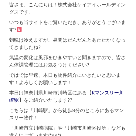
皆さま、こんにちは！株式会社ケイアイホールディン
ク
セ
グスです。
ス
良
いつも当サイトをご覧いただき、ありがとうございま
好
す?‍
オ
ー
朝晩は冷えますが、昼間はだんだんとあたたかくなっ
ト
てきましたね?
ロ
ッ
気温の変化は風邪をひきやすいと聞きますので、皆さ
ク
ん体調管理にはお気をつけください?
完
備
ではでは早速、本日も物件紹介にいきたいと思いま
す！よろしくお願いします！
本日は神奈川県川崎市川崎区にある【
Kマンスリー川
崎駅
】をご紹介いたします??
こちらは「川崎駅」から徒歩9分のところにあるマン
スリー物件！
「川崎市立川崎病院」や「川崎市川崎区役所」なども
近くにございます(*^^*)