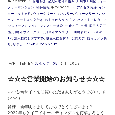
POSTED IN
お知らせ
,
家具家電付き物件
,
川崎市川崎区ウィー
クリーマンション
,
物件情報
TAGGED
1K
,
アクセス良好
,
イン
ターネット無料
,
ウィークリー・マンスリー
,
ウィークリーマンシ
ョン
,
オートロック付き
,
おしゃれなキッチン
,
バス・トイレ別
,
マ
ンスリーマンション
,
マンスリー賃貸
,
一時入居
,
出張
,
即日入居可
能
,
川崎市ウィークリー
,
川崎市マンスリー
,
川崎駅近く
,
広めの
1K
,
法人様にもおすすめ
,
独立洗面台付き
,
設備充実
,
防犯カメラあ
ON
り
,
駅チカ
LEAVE A COMMENT
川
崎
市
マ
WRITTEN BY
スタッフ
05
1月
2022
,
ン
ス
リ
☆☆☆営業開始のお知らせ☆☆☆
ー
駅
チ
いつも当サイトをご覧いただきありがとうございます
カ
( ^○^ )
病
院
皆様、新年明けましておめでとうございます?
近
2022年もケイアイホールディングスを何卒よろしく
く