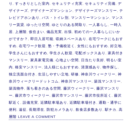
り
,
すっきりとした室内
,
セキュリティ充実
,
セキュリティ完備
,
デ
ザイナーズ
,
デザイナーズマンション
,
デザイナーズマンスリー
,
テ
レビドアホンあり
,
バス・トイレ別
,
マンスリーマンション
,
マンス
リー賃貸
,
ゆったり空間
,
ゆとりのある間取り
,
一人暮らし
,
一時入
居
,
上層階
,
仮住まい
,
備品充実
,
出張
,
初めての一人暮らしにいか
がですか？
,
即日入居可能
,
収納スペースあり
,
在宅ワークにもおす
すめ
,
在宅ワーク歓迎
,
塾・予備校近く
,
女性にもおすすめ
,
好立地
,
学生さんにもおすすめ
,
学生さん歓迎
,
宅配ボックスあり
,
家具付き
マンスリー
,
家具家電完備
,
心地よい空間
,
日当たり良好
,
明るい室
内
,
格安マンスリー
,
法人様にもおすすめ
,
清潔感あり
,
物件探し
,
独立洗面台付き
,
生活しやすい立地
,
研修
,
神奈川ウィークリー
,
神
奈川ウィークリードットコム
,
神奈川マンスリー
,
築浅マンスリー
,
築浅物件
,
落ち着きのある空間
,
藤沢ウィークリー
,
藤沢マンスリ
ー
,
藤沢市ウィークリー
,
藤沢市マンスリー
,
藤沢市役所近く
,
藤沢
駅近く
,
設備充実
,
近隣駐車場あり
,
近隣駐車場付き
,
通勤・通学に
便利
,
遠征
,
長期滞在
,
防犯カメラあり
,
飲食店多数あり
,
駅チカ
,
高
ON
層階
LEAVE A COMMENT
【築
浅】
藤