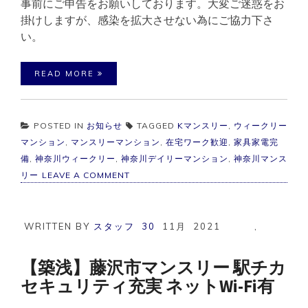
事前にご申告をお願いしております。大変ご迷惑をお
掛けしますが、感染を拡大させない為にご協力下さ
い。
READ MORE
POSTED IN
お知らせ
TAGGED
Kマンスリー
,
ウィークリー
マンション
,
マンスリーマンション
,
在宅ワーク歓迎
,
家具家電完
備
,
神奈川ウィークリー
,
神奈川デイリーマンション
,
神奈川マンス
ON
リー
LEAVE A COMMENT
☆☆☆
営
業
開
WRITTEN BY
スタッフ
30
11月
2021
,
始
の
お
【築浅】藤沢市マンスリー 駅チカ
知
セキュリティ充実 ネットWi-Fi有
ら
せ
☆☆☆