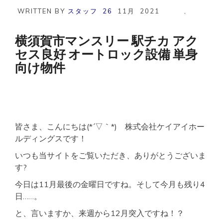
沢
WRITTEN BY
スタッフ
26
11月
2021
,
市
マ
ン
横須賀市マンスリー 駅チカ アク
ス
セス良好 オートロック設備 単身
リ
ー
向け物件
駅
チ
カ
セ
キ
ュ
リ
皆さま、こんにちは(*´▽｀*) 株式会社ケイアイホー
テ
ルディングスです！
ィ
充
いつも当サイトをご覧いただき、ありがとうございま
実
す?
ネ
ッ
今日は11月最後の金曜日ですね。そして今月も残り4
ト
日……。
WI-
FI
と、言いますか、来週から12月突入ですね！？
有