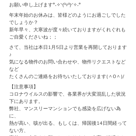
ア
お願い申し上げます°˖✧◝(⁰▿⁰)◜✧˖°
ク
セ
年末年始のお休みは、皆様どのようにお過ごしでした
ス
でしょうか？
良
新年早々、大寒波が度々続いておりますがくれぐれも
好
オ
ご自愛くださいね；；
ー
ト
さて、当社は本日1月5日より営業を再開しております
ロ
♪
ッ
気になる物件のお問い合わせや、物件リクエストなど
ク
設
など
備
たくさんのご連絡をお待ちいたしております( ^Ｏ^ )/
【注意事項】
コロナウイルスの影響で、各業界が大変混乱した状況
下にあります。
弊社、マンスリーマンションでも感染を広げない為
に、
熱が高い、咳が出る、もしくは、帰国後14日間経って
ない方、