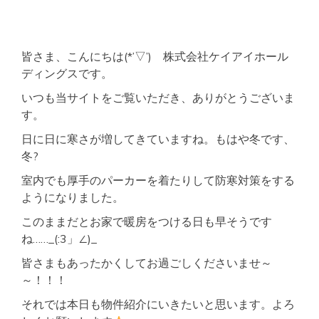
近
く
ア
ク
皆さま、こんにちは(*’▽’) 株式会社ケイアイホール
セ
ス
ディングスです。
良
いつも当サイトをご覧いただき、ありがとうございま
好
好
す。
立
地
日に日に寒さが増してきていますね。もはや冬です、
学
冬?
生
さ
室内でも厚手のパーカーを着たりして防寒対策をする
ん
ようになりました。
に
も
このままだとお家で暖房をつける日も早そうです
お
ね……_(:3」∠)_
す
す
皆さまもあったかくしてお過ごしくださいませ～
め
～！！！
それでは本日も物件紹介にいきたいと思います。よろ