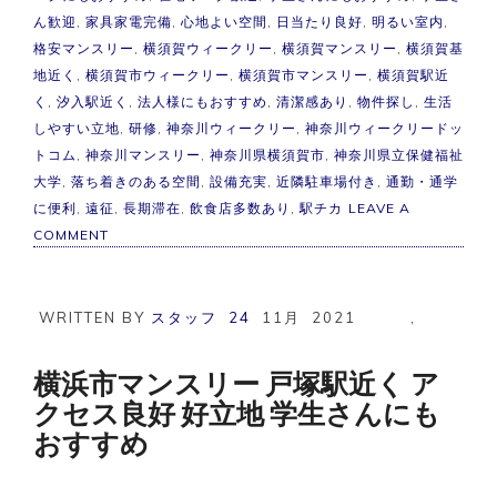
ん歓迎
,
家具家電完備
,
心地よい空間
,
日当たり良好
,
明るい室内
,
格安マンスリー
,
横須賀ウィークリー
,
横須賀マンスリー
,
横須賀基
地近く
,
横須賀市ウィークリー
,
横須賀市マンスリー
,
横須賀駅近
く
,
汐入駅近く
,
法人様にもおすすめ
,
清潔感あり
,
物件探し
,
生活
しやすい立地
,
研修
,
神奈川ウィークリー
,
神奈川ウィークリードッ
トコム
,
神奈川マンスリー
,
神奈川県横須賀市
,
神奈川県立保健福祉
大学
,
落ち着きのある空間
,
設備充実
,
近隣駐車場付き
,
通勤・通学
に便利
,
遠征
,
長期滞在
,
飲食店多数あり
,
駅チカ
LEAVE A
ON
COMMENT
横
須
賀
市
WRITTEN BY
スタッフ
24
11月
2021
,
マ
ン
ス
横浜市マンスリー 戸塚駅近く ア
リ
クセス良好 好立地 学生さんにも
ー
駅
おすすめ
チ
カ
ア