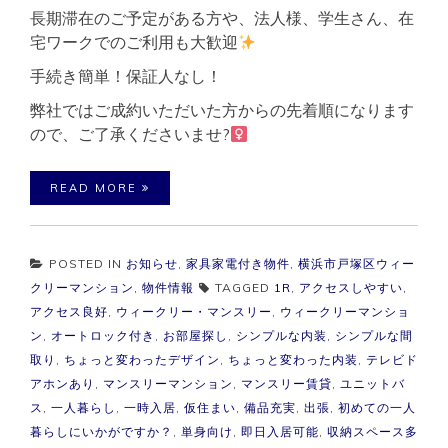
長期滞在のご予定がある方や、法人様、学生さん、在
宅ワークでのご利用も大歓迎
手続き簡単！保証人なし！
弊社ではご成約いただいた方からの先着順になります
ので、ご了承くださいませ?‍
READ MORE
POSTED IN
お知らせ
,
家具家電付き物件
,
横浜市戸塚区ウィー
クリーマンション
,
物件情報
TAGGED
1R
,
アクセスしやすい
,
アクセス良好
,
ウィークリー・マンスリー
,
ウィークリーマンショ
ン
,
オートロック付き
,
お部屋探し
,
シンプルな内装
,
シンプルな間
取り
,
ちょっと変わったデザイン
,
ちょっと変わった内装
,
テレビド
アホンあり
,
マンスリーマンション
,
マンスリー賃貸
,
ユニットバ
ス
,
一人暮らし
,
一時入居
,
仮住まい
,
備品充実
,
出張
,
初めての一人
暮らしにいかがですか？
,
単身向け
,
即日入居可能
,
収納スペース多