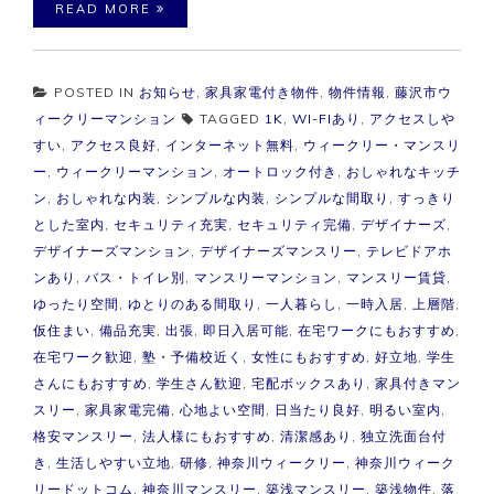
READ MORE
POSTED IN
お知らせ
,
家具家電付き物件
,
物件情報
,
藤沢市ウ
ィークリーマンション
TAGGED
1K
,
WI-FIあり
,
アクセスしや
すい
,
アクセス良好
,
インターネット無料
,
ウィークリー・マンスリ
ー
,
ウィークリーマンション
,
オートロック付き
,
おしゃれなキッチ
ン
,
おしゃれな内装
,
シンプルな内装
,
シンプルな間取り
,
すっきり
とした室内
,
セキュリティ充実
,
セキュリティ完備
,
デザイナーズ
,
デザイナーズマンション
,
デザイナーズマンスリー
,
テレビドアホ
ンあり
,
バス・トイレ別
,
マンスリーマンション
,
マンスリー賃貸
,
ゆったり空間
,
ゆとりのある間取り
,
一人暮らし
,
一時入居
,
上層階
,
仮住まい
,
備品充実
,
出張
,
即日入居可能
,
在宅ワークにもおすすめ
,
在宅ワーク歓迎
,
塾・予備校近く
,
女性にもおすすめ
,
好立地
,
学生
さんにもおすすめ
,
学生さん歓迎
,
宅配ボックスあり
,
家具付きマン
スリー
,
家具家電完備
,
心地よい空間
,
日当たり良好
,
明るい室内
,
格安マンスリー
,
法人様にもおすすめ
,
清潔感あり
,
独立洗面台付
き
,
生活しやすい立地
,
研修
,
神奈川ウィークリー
,
神奈川ウィーク
リードットコム
,
神奈川マンスリー
,
築浅マンスリー
,
築浅物件
,
落