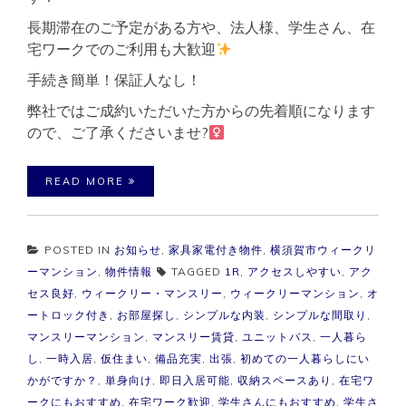
長期滞在のご予定がある方や、法人様、学生さん、在
宅ワークでのご利用も大歓迎
手続き簡単！保証人なし！
弊社ではご成約いただいた方からの先着順になります
ので、ご了承くださいませ?‍
READ MORE
POSTED IN
お知らせ
,
家具家電付き物件
,
横須賀市ウィークリ
ーマンション
,
物件情報
TAGGED
1R
,
アクセスしやすい
,
アク
セス良好
,
ウィークリー・マンスリー
,
ウィークリーマンション
,
オ
ートロック付き
,
お部屋探し
,
シンプルな内装
,
シンプルな間取り
,
マンスリーマンション
,
マンスリー賃貸
,
ユニットバス
,
一人暮ら
し
,
一時入居
,
仮住まい
,
備品充実
,
出張
,
初めての一人暮らしにい
かがですか？
,
単身向け
,
即日入居可能
,
収納スペースあり
,
在宅ワ
ークにもおすすめ
,
在宅ワーク歓迎
,
学生さんにもおすすめ
,
学生さ