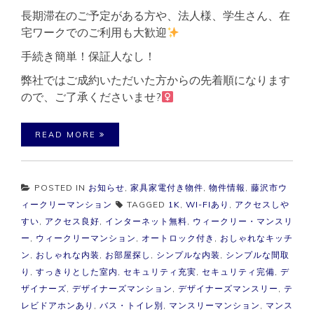
長期滞在のご予定がある方や、法人様、学生さん、在
宅ワークでのご利用も大歓迎
手続き簡単！保証人なし！
弊社ではご成約いただいた方からの先着順になります
ので、ご了承くださいませ?‍
READ MORE
POSTED IN
お知らせ
,
家具家電付き物件
,
物件情報
,
藤沢市ウ
ィークリーマンション
TAGGED
1K
,
WI-FIあり
,
アクセスしや
すい
,
アクセス良好
,
インターネット無料
,
ウィークリー・マンスリ
ー
,
ウィークリーマンション
,
オートロック付き
,
おしゃれなキッチ
ン
,
おしゃれな内装
,
お部屋探し
,
シンプルな内装
,
シンプルな間取
り
,
すっきりとした室内
,
セキュリティ充実
,
セキュリティ完備
,
デ
ザイナーズ
,
デザイナーズマンション
,
デザイナーズマンスリー
,
テ
レビドアホンあり
,
バス・トイレ別
,
マンスリーマンション
,
マンス