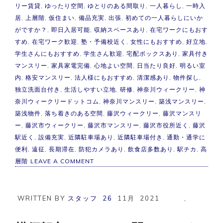
リー賃貸
,
ゆったり空間
,
ゆとりのある間取り
,
一人暮らし
,
一時入
居
,
上層階
,
仮住まい
,
備品充実
,
出張
,
初めての一人暮らしにいか
がですか？
,
即日入居可能
,
収納スペースあり
,
在宅ワークにもおす
すめ
,
在宅ワーク歓迎
,
塾・予備校近く
,
女性にもおすすめ
,
好立地
,
学生さんにもおすすめ
,
学生さん歓迎
,
宅配ボックスあり
,
家具付き
マンスリー
,
家具家電完備
,
心地よい空間
,
日当たり良好
,
明るい室
内
,
格安マンスリー
,
法人様にもおすすめ
,
清潔感あり
,
物件探し
,
独立洗面台付き
,
生活しやすい立地
,
研修
,
神奈川ウィークリー
,
神
奈川ウィークリードットコム
,
神奈川マンスリー
,
築浅マンスリー
,
築浅物件
,
落ち着きのある空間
,
藤沢ウィークリー
,
藤沢マンスリ
ー
,
藤沢市ウィークリー
,
藤沢市マンスリー
,
藤沢市役所近く
,
藤沢
駅近く
,
設備充実
,
近隣駐車場あり
,
近隣駐車場付き
,
通勤・通学に
便利
,
遠征
,
長期滞在
,
防犯カメラあり
,
飲食店多数あり
,
駅チカ
,
高
ON
層階
LEAVE A COMMENT
【築
浅】
藤
沢
WRITTEN BY
スタッフ
26
11月
2021
,
市
マ
ン