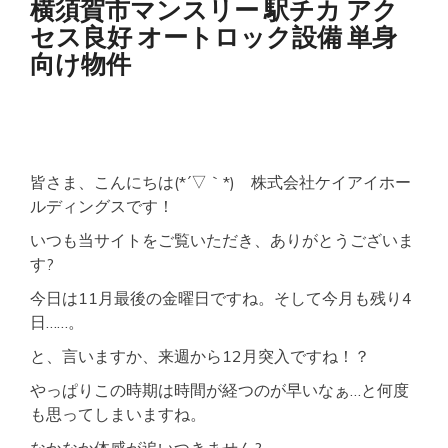
横須賀市マンスリー 駅チカ アク
ス
セス良好 オートロック設備 単身
リ
ー
向け物件
駅
チ
カ
セ
キ
ュ
リ
皆さま、こんにちは(*´▽｀*) 株式会社ケイアイホー
テ
ルディングスです！
ィ
充
いつも当サイトをご覧いただき、ありがとうございま
実
す?
ネ
ッ
今日は11月最後の金曜日ですね。そして今月も残り4
ト
日……。
WI-
FI
と、言いますか、来週から12月突入ですね！？
有
やっぱりこの時期は時間が経つのが早いなぁ…と何度
も思ってしまいますね。