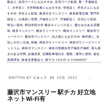
数あり
,
在宅ワークにもおすすめ
,
在宅ワーク歓迎
,
塾・予備校近
く
,
大学近く
,
大学関係者にもおすすめ
,
学校近く
,
学生さんにもお
すすめ
,
学生さん歓迎
,
家具付きマンスリー
,
家具家電完備
,
専門学
校近く
,
心地良い空間
,
戸塚区エリア
,
戸塚駅近く
,
日当たり良好
,
明るい室内
,
明治学院大学 横浜キャンパス近く
,
暖かみのある雰囲
気
,
格安マンスリー
,
横浜ウィークリー
,
横浜マンスリー
,
横浜市ウ
ィークリー
,
横浜市マンスリー
,
法人様にもおすすめ
,
物件探し
,
生
活しやすい立地
,
研修
,
神奈川ウィークリー
,
神奈川ウィークリード
ットコム
,
神奈川マンスリー
,
神奈川県横浜市戸塚区戸塚町
,
落ち着
きのある空間
,
設備充実
,
近隣駐車場付き
,
通勤・通学に便利
,
遠征
,
ON
長期滞在
,
飲食店多数あり
,
駅チカ
LEAVE A COMMENT
横
浜
市
マ
WRITTEN BY
スタッフ
25
10月
2021
,
ン
ス
リ
藤沢市マンスリー 駅チカ 好立地
ー
ネットWi-Fi有
戸
塚
駅