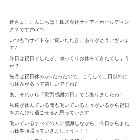
ク
セ
ス
良
皆さま、こんにちは！株式会社ケイアイホールディン
好
グスです(*‘ω‘ *)
オ
ー
いつも当サイトをご覧いただき、ありがとうございま
ト
す?
ロ
ッ
昨日は祝日でしたが、ゆっくりお休みできたでしょう
ク
か？
設
備
先月は祝日休みが0だったので、こうして土日以外に
単
身
お休みがあって嬉しいですね?
向
け
あ、それから「勤労感謝の日」でもありましたね！
物
私達が休んでいる間も働いている方々がいるから祝日
件
をのんびり過ごせると思っています。
働いているすべての人に感謝しながら、今日からまた
お仕事頑張っていきましょう～！！