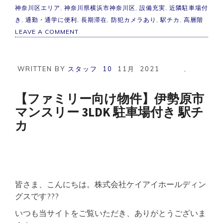
神奈川区エリア
,
神奈川県横浜市神奈川区
,
設備充実
,
近隣駐車場付
き
,
通勤・通学に便利
,
長期滞在
,
防犯カメラあり
,
駅チカ
,
高層階
ON
LEAVE A COMMENT
横
浜
市
マ
WRITTEN BY
スタッフ
10
11月
2021
,
ン
ス
リ
【ファミリー向け物件】伊勢原市
ー
マンスリー 3LDK 駐車場付き 駅チ
格
安
カ
物
件
駅
チ
カ
ア
ク
皆さま、こんにちは。株式会社ケイアイホールディン
セ
グスです???
ス
良
いつも当サイトをご覧いただき、ありがとうございま
好