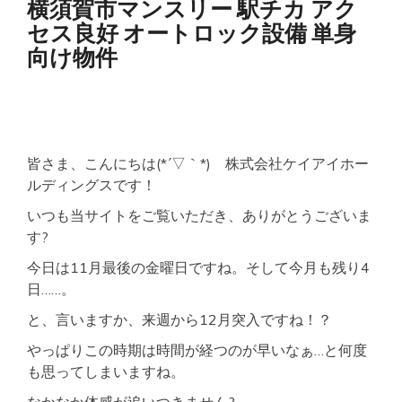
横須賀市マンスリー 駅チカ アク
ス
セス良好 オートロック設備 単身
リ
ー
向け物件
駅
チ
カ
セ
キ
ュ
リ
皆さま、こんにちは(*´▽｀*) 株式会社ケイアイホー
テ
ルディングスです！
ィ
充
いつも当サイトをご覧いただき、ありがとうございま
実
す?
ネ
ッ
今日は11月最後の金曜日ですね。そして今月も残り4
ト
日……。
WI-
FI
と、言いますか、来週から12月突入ですね！？
有
やっぱりこの時期は時間が経つのが早いなぁ…と何度
も思ってしまいますね。