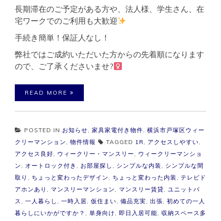
長期滞在のご予定がある方や、法人様、学生さん、在
宅ワークでのご利用も大歓迎
手続き簡単！保証人なし！
弊社ではご成約いただいた方からの先着順になります
ので、ご了承くださいませ?‍
READ MORE
POSTED IN
お知らせ
,
家具家電付き物件
,
横浜市戸塚区ウィー
クリーマンション
,
物件情報
TAGGED
1R
,
アクセスしやすい
,
アクセス良好
,
ウィークリー・マンスリー
,
ウィークリーマンショ
ン
,
オートロック付き
,
お部屋探し
,
シンプルな内装
,
シンプルな間
取り
,
ちょっと変わったデザイン
,
ちょっと変わった内装
,
テレビド
アホンあり
,
マンスリーマンション
,
マンスリー賃貸
,
ユニットバ
ス
,
一人暮らし
,
一時入居
,
仮住まい
,
備品充実
,
出張
,
初めての一人
暮らしにいかがですか？
,
単身向け
,
即日入居可能
,
収納スペース多