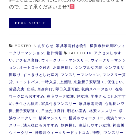
ので、ご了承くださいませ?‍
READ MORE
POSTED IN
お知らせ
,
家具家電付き物件
,
横浜市神奈川区ウィ
ークリーマンション
,
物件情報
TAGGED
1R
,
アクセスしやす
い
,
アクセス良好
,
ウィークリー・マンスリー
,
ウィークリーマンシ
ョン
,
オートロック付き
,
お部屋探し
,
シンプルな内装
,
シンプルな
間取り
,
すっきりとした室内
,
マンスリーマンション
,
マンスリー賃
貸
,
ユニットバス
,
一時入居
,
上層階
,
京急新子安駅近く
,
仮住まい
,
備品充実
,
出張
,
単身向け
,
即日入居可能
,
収納スペースあり
,
在宅
ワークにもおすすめ
,
在宅ワーク歓迎
,
好立地
,
学生さんにもおすす
め
,
学生さん歓迎
,
家具付きマンスリー
,
家具家電完備
,
心地良い空
間
,
新子安駅近く
,
日当たり良好
,
明るい室内
,
格安マンスリー
,
横
浜ウィークリー
,
横浜マンスリー
,
横浜市ウィークリー
,
横浜市マン
スリー
,
法人様にもおすすめ
,
物件探し
,
生活しやすい立地
,
神奈川
ウィークリー
,
神奈川ウィークリードットコム
,
神奈川マンスリー
,