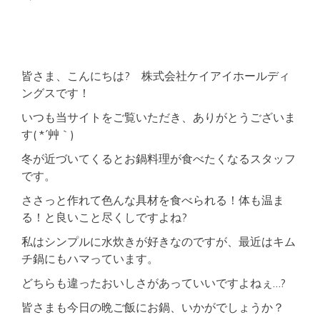
近
く
ア
ク
セ
ス
皆さま、こんにちは? 株式会社ケイアイホールディ
良
ングスです！
好
好
いつも当サイトをご覧いただき、ありがとうございま
立
す( *´艸｀)
地
学
冬が近づいてくるとお鍋料理が食べたくなるスタッフ
生
です。
さ
ん
ささっと作れて色んな具材を食べられる！体も温ま
に
も
る！と良いこと尽くしですよね?
お
す
私はシンプルに水炊きが好きなのですが、最近はキム
す
チ鍋にもハマっています。
め
どちらも違ったおいしさがあっていいですよねぇ…?
皆さまも今日の晩ご飯にお鍋、いかがでしょうか？