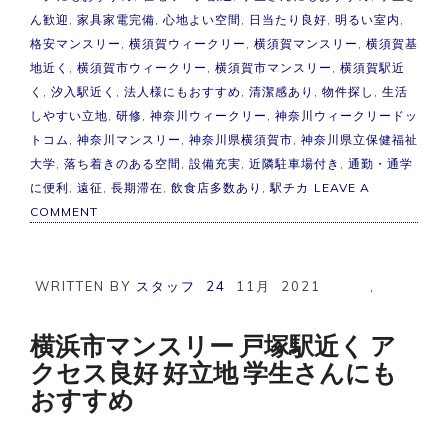
ん歓迎
,
家具家電完備
,
心地よい空間
,
日当たり良好
,
明るい室内
,
格安マンスリー
,
横須賀ウィークリー
,
横須賀マンスリー
,
横須賀基
地近く
,
横須賀市ウィークリー
,
横須賀市マンスリー
,
横須賀駅近
く
,
汐入駅近く
,
法人様にもおすすめ
,
清潔感あり
,
物件探し
,
生活
しやすい立地
,
研修
,
神奈川ウィークリー
,
神奈川ウィークリードッ
トコム
,
神奈川マンスリー
,
神奈川県横須賀市
,
神奈川県立保健福祉
大学
,
落ち着きのある空間
,
設備充実
,
近隣駐車場付き
,
通勤・通学
に便利
,
遠征
,
長期滞在
,
飲食店多数あり
,
駅チカ
LEAVE A
ON
COMMENT
横
須
賀
市
WRITTEN BY
スタッフ
24
11月
2021
,
マ
ン
ス
横浜市マンスリー 戸塚駅近く ア
リ
クセス良好 好立地 学生さんにも
ー
駅
おすすめ
チ
カ
ア