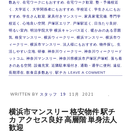
数あり
,
在宅ワークにもおすすめ
,
在宅ワーク歓迎
,
塾・予備校近
く
,
大学近く
,
大学関係者にもおすすめ
,
学校近く
,
学生さんにもお
すすめ
,
学生さん歓迎
,
家具付きマンスリー
,
家具家電完備
,
専門学
校近く
,
心地良い空間
,
戸塚区エリア
,
戸塚駅近く
,
日当たり良好
,
明るい室内
,
明治学院大学 横浜キャンパス近く
,
暖かみのある雰囲
気
,
格安マンスリー
,
横浜ウィークリー
,
横浜マンスリー
,
横浜市ウ
ィークリー
,
横浜市マンスリー
,
法人様にもおすすめ
,
物件探し
,
生
活しやすい立地
,
研修
,
神奈川ウィークリー
,
神奈川ウィークリード
ットコム
,
神奈川マンスリー
,
神奈川県横浜市戸塚区戸塚町
,
落ち着
きのある空間
,
設備充実
,
近隣駐車場付き
,
通勤・通学に便利
,
遠征
,
ON
長期滞在
,
飲食店多数あり
,
駅チカ
LEAVE A COMMENT
横
浜
市
マ
WRITTEN BY
スタッフ
19
11月
2021
,
ン
ス
リ
横浜市マンスリー 格安物件 駅チ
ー
カ アクセス良好 高層階 単身法人
戸
塚
歓迎
駅