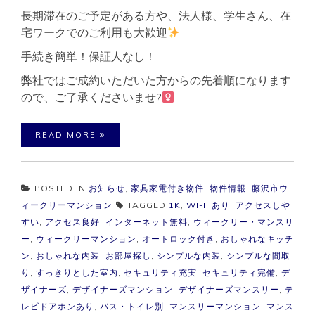
長期滞在のご予定がある方や、法人様、学生さん、在
宅ワークでのご利用も大歓迎
手続き簡単！保証人なし！
弊社ではご成約いただいた方からの先着順になります
ので、ご了承くださいませ?‍
READ MORE
POSTED IN
お知らせ
,
家具家電付き物件
,
物件情報
,
藤沢市ウ
ィークリーマンション
TAGGED
1K
,
WI-FIあり
,
アクセスしや
すい
,
アクセス良好
,
インターネット無料
,
ウィークリー・マンスリ
ー
,
ウィークリーマンション
,
オートロック付き
,
おしゃれなキッチ
ン
,
おしゃれな内装
,
お部屋探し
,
シンプルな内装
,
シンプルな間取
り
,
すっきりとした室内
,
セキュリティ充実
,
セキュリティ完備
,
デ
ザイナーズ
,
デザイナーズマンション
,
デザイナーズマンスリー
,
テ
レビドアホンあり
,
バス・トイレ別
,
マンスリーマンション
,
マンス