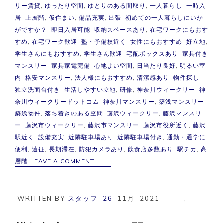
リー賃貸
,
ゆったり空間
,
ゆとりのある間取り
,
一人暮らし
,
一時入
居
,
上層階
,
仮住まい
,
備品充実
,
出張
,
初めての一人暮らしにいか
がですか？
,
即日入居可能
,
収納スペースあり
,
在宅ワークにもおす
すめ
,
在宅ワーク歓迎
,
塾・予備校近く
,
女性にもおすすめ
,
好立地
,
学生さんにもおすすめ
,
学生さん歓迎
,
宅配ボックスあり
,
家具付き
マンスリー
,
家具家電完備
,
心地よい空間
,
日当たり良好
,
明るい室
内
,
格安マンスリー
,
法人様にもおすすめ
,
清潔感あり
,
物件探し
,
独立洗面台付き
,
生活しやすい立地
,
研修
,
神奈川ウィークリー
,
神
奈川ウィークリードットコム
,
神奈川マンスリー
,
築浅マンスリー
,
築浅物件
,
落ち着きのある空間
,
藤沢ウィークリー
,
藤沢マンスリ
ー
,
藤沢市ウィークリー
,
藤沢市マンスリー
,
藤沢市役所近く
,
藤沢
駅近く
,
設備充実
,
近隣駐車場あり
,
近隣駐車場付き
,
通勤・通学に
便利
,
遠征
,
長期滞在
,
防犯カメラあり
,
飲食店多数あり
,
駅チカ
,
高
ON
層階
LEAVE A COMMENT
【築
浅】
藤
沢
WRITTEN BY
スタッフ
26
11月
2021
,
市
マ
ン