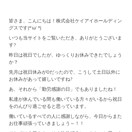
ク
セ
ス
良
皆さま、こんにちは！株式会社ケイアイホールディン
好
グスです(*‘ω‘ *)
オ
ー
いつも当サイトをご覧いただき、ありがとうございま
ト
す?
ロ
ッ
昨日は祝日でしたが、ゆっくりお休みできたでしょう
ク
か？
設
備
先月は祝日休みが0だったので、こうして土日以外に
単
身
お休みがあって嬉しいですね?
向
け
あ、それから「勤労感謝の日」でもありましたね！
物
私達が休んでいる間も働いている方々がいるから祝日
件
をのんびり過ごせると思っています。
働いているすべての人に感謝しながら、今日からまた
お仕事頑張っていきましょう～！！