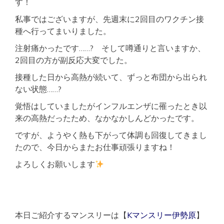
す！
高
層
私事ではございますが、先週末に2回目のワクチン接
階
種へ行ってまいりました。
単
身
注射痛かったです……? そして噂通りと言いますか、
法
人
2回目の方が副反応大変でした。
歓
迎
接種した日から高熱が続いて、ずっと布団から出られ
ない状態……?
覚悟はしていましたがインフルエンザに罹ったとき以
来の高熱だったため、なかなかしんどかったです。
ですが、ようやく熱も下がって体調も回復してきまし
たので、今日からまたお仕事頑張りますね！
よろしくお願いします
本日ご紹介するマンスリーは【
Kマンスリー伊勢原
】