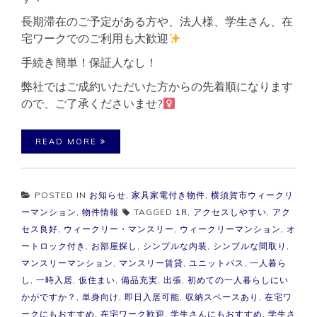
長期滞在のご予定がある方や、法人様、学生さん、在
宅ワークでのご利用も大歓迎
手続き簡単！保証人なし！
弊社ではご成約いただいた方からの先着順になります
ので、ご了承くださいませ?‍
READ MORE
POSTED IN
お知らせ
,
家具家電付き物件
,
横須賀市ウィークリ
ーマンション
,
物件情報
TAGGED
1R
,
アクセスしやすい
,
アク
セス良好
,
ウィークリー・マンスリー
,
ウィークリーマンション
,
オ
ートロック付き
,
お部屋探し
,
シンプルな内装
,
シンプルな間取り
,
マンスリーマンション
,
マンスリー賃貸
,
ユニットバス
,
一人暮ら
し
,
一時入居
,
仮住まい
,
備品充実
,
出張
,
初めての一人暮らしにい
かがですか？
,
単身向け
,
即日入居可能
,
収納スペースあり
,
在宅ワ
ークにもおすすめ
,
在宅ワーク歓迎
,
学生さんにもおすすめ
,
学生さ