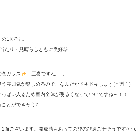
の1Kです。
日当たり・見晴らしともに良好◎
の窓ガラス
圧巻ですね……。
う雰囲気が楽しめるので、なんだかドキドキします( *´艸｀)
いっぱい入るため室内全体が明るくなっていいですね～！！
ることができそう?
1面ございます。開放感もあってのびのび過ごせそうです(/・ω