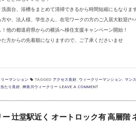
、洗面台、浴槽をまとめて清掃できるから時間短縮にもなります
方や、法人様、学生さん、在宅ワークの方のご入居大歓迎(*^^*
し！他の都道府県からの横浜へ移住支援キャンペーン開始！
いた方からの先着順になりますので、ご了承くださいませ
スリーマンション
TAGGED
アクセス良好
,
ウィークリーマンション
,
マン
ON
日当たり良好
,
神奈川ウィークリー
LEAVE A COMMENT
横
浜
市
マ
ン
ー 辻堂駅近く オートロック有 高層階 
ス
リ
ー
1R