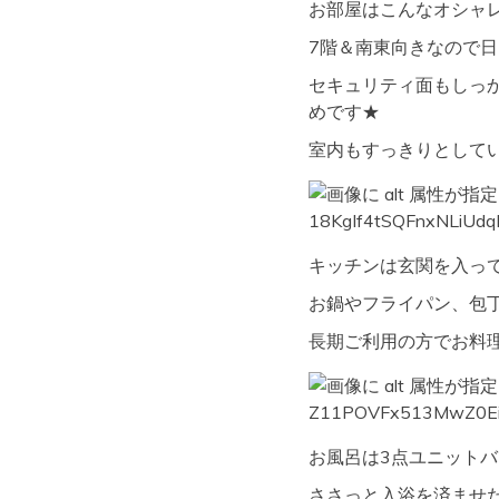
お部屋はこんなオシャ
7階＆南東向きなので日
セキュリティ面もしっ
めです★
室内もすっきりとして
キッチンは玄関を入っ
お鍋やフライパン、包
長期ご利用の方でお料
お風呂は3点ユニットバ
ささっと入浴を済ませ