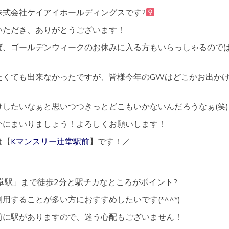
駅
式会社ケイアイホールディングスです?‍
チ
カ
いただき、ありがとうございます！
ア
ク
ば、ゴールデンウィークのお休みに入る方もいらっしゃるので
セ
ス
良
たくても出来なかったですが、皆様今年のGWはどこかお出か
好
オ
ー
したいなぁと思いつつきっとどこもいかないんだろうなぁ(笑)
ト
ロ
介にまいりましょう！よろしくお願いします！
ッ
ク
は【
Kマンスリー辻堂駅前
】です！／
完
備
堂駅」まで徒歩2分と駅チカなところがポイント?
用することが多い方におすすめしたいです(*^^*)
前に駅がありますので、迷う心配もございません！