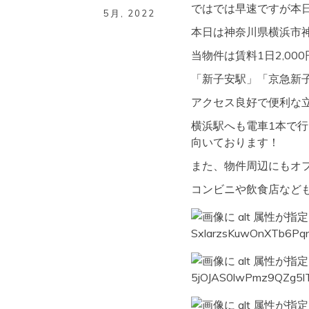
ではでは早速ですが本日
5月
,
2022
本日は神奈川県横浜市
当物件は賃料1日2,0
「新子安駅」「京急新
アクセス良好で便利な立地(
横浜駅へも電車1本で
向いております！
また、物件周辺にもオ
コンビニや飲食店など