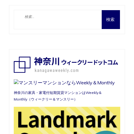
数
人
検
可】
索:
藤
沢
市
マ
ン
ス
リ
ー
大
学
近
く
の
好
神奈川の家具・家電付短期賃貸マンションはWeekly＆
立
Monthly（ウィークリー＆マンスリー）
地