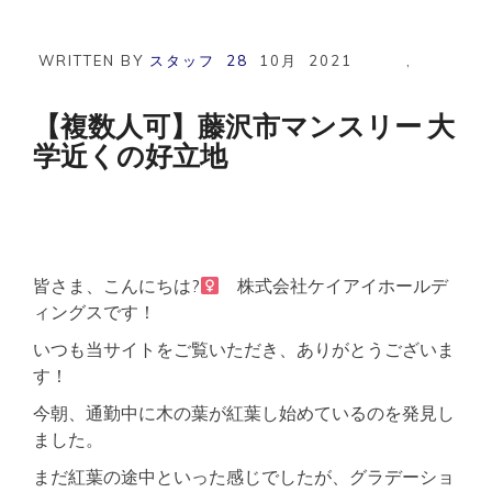
沢
市
マ
WRITTEN BY
スタッフ
28
10月
2021
,
ン
ス
リ
【複数人可】藤沢市マンスリー 大
ー
学近くの好立地
湘
南
工
科
大
学
近
皆さま、こんにちは?‍
株式会社ケイアイホールデ
く
フ
ィングスです！
ァ
いつも当サイトをご覧いただき、ありがとうございま
ミ
リ
す！
ー
向
今朝、通勤中に木の葉が紅葉し始めているのを発見し
け
ました。
5
名
まだ紅葉の途中といった感じでしたが、グラデーショ
ま