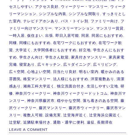
セスしやすい
,
アクセス良好
,
ウィークリー・マンスリー
,
ウィーク
リーマンション
,
シンプルな内装
,
シンプルな間取り
,
すっきりとし
た室内
,
テレビドアホンあり
,
バス・トイレ別
,
ファミリー向け
,
フ
ァミリー向けマンスリー
,
マンスリーマンション
,
マンスリー賃貸
,
一時入居
,
仮住まい
,
出張
,
即日入居可能
,
同居
,
同居にもおすすめ
,
同棲
,
同棲にもおすすめ
,
在宅ワークにもおすすめ
,
在宅ワーク歓
迎
,
大学近く
,
大学関係者にもおすすめ
,
好立地
,
学生さんにもおす
すめ
,
学生さん向け
,
学生さん歓迎
,
家具付きマンスリー
,
家具家電
完備
,
寝室あり
,
広々キッチン
,
広々ダイニング
,
広々リビング
,
広々空間
,
心地よい空間
,
日当たり良好
,
明るい室内
,
暖かみのある
雰囲気
,
格安マンスリー
,
法人様にもおすすめ
,
洋室複数あり
,
清潔
感あり
,
湘南工科大学近く
,
独立洗面台付き
,
生活しやすい立地
,
研
修
,
神奈川ウィークリー
,
神奈川ウィークリードットコム
,
神奈川マ
ンスリー
,
神奈川県藤沢市
,
穏やかな空間
,
落ち着きのある空間
,
藤
沢ウィークリー
,
藤沢マンスリー
,
藤沢市ウィークリー
,
藤沢市マン
スリー
,
複数人可能
,
設備充実
,
辻堂海岸近く
,
辻堂海浜公園近く
,
辻堂駅
,
近隣駐車場付き
,
通勤・通学に便利
,
遠征
,
長期滞在
ON
LEAVE A COMMENT
【複