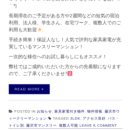
｀*)
長期滞在のご予定がある方や2週間などの短気の宿泊
利用、法人様、学生さん、在宅ワーク、複数人でのご
利用も大歓迎
手続き簡単！保証人なし！人気で評判な家具家電が充
実しているマンスリーマンション！
一次的な移住へのお試し暮らしにもオススメ！
弊社ではご成約いただいた方からの先着順になります
ので、ご了承くださいませ?‍
READ MORE
POSTED IN
お知らせ
,
家具家電付き物件
,
物件情報
,
藤沢市ウ
ィークリーマンション
TAGGED
3LDK
,
アクセス良好
,
バス・
ON
トイレ別
,
藤沢市マンスリー
,
複数人可能
LEAVE A COMMENT
藤