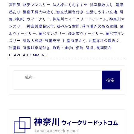
雰囲気
,
格安マンスリー
,
法人様にもおすすめ
,
洋室複数あり
,
清潔
感あり
,
湘南工科大学近く
,
独立洗面台付き
,
生活しやすい立地
,
研
修
,
神奈川ウィークリー
,
神奈川ウィークリードットコム
,
神奈川マ
ンスリー
,
神奈川県藤沢市
,
穏やかな空間
,
落ち着きのある空間
,
藤
沢ウィークリー
,
藤沢マンスリー
,
藤沢市ウィークリー
,
藤沢市マン
スリー
,
複数人可能
,
設備充実
,
辻堂海岸近く
,
辻堂海浜公園近く
,
辻堂駅
,
近隣駐車場付き
,
通勤・通学に便利
,
遠征
,
長期滞在
ON
LEAVE A COMMENT
【複
数
人
検
可】
索:
藤
沢
市
マ
ン
ス
リ
ー
大
学
近