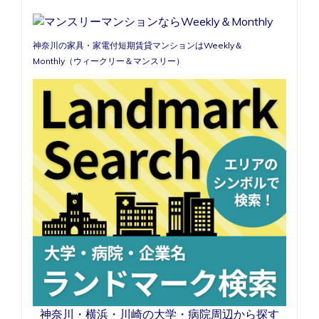
く
の
好
神奈川の家具・家電付短期賃貸マンションはWeekly＆
立
Monthly（ウィークリー＆マンスリー）
地
神奈川・横浜・川崎の大学・病院周辺から探す