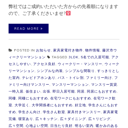
弊社ではご成約いただいた方からの先着順になります
ので、ご了承くださいませ?‍
READ MORE
POSTED IN
お知らせ
,
家具家電付き物件
,
物件情報
,
藤沢市ウ
ィークリーマンション
TAGGED
3LDK
,
5名での入居可能
,
アク
セスしやすい
,
アクセス良好
,
ウィークリー・マンスリー
,
ウィーク
リーマンション
,
シンプルな内装
,
シンプルな間取り
,
すっきりとし
た室内
,
テレビドアホンあり
,
バス・トイレ別
,
ファミリー向け
,
フ
ァミリー向けマンスリー
,
マンスリーマンション
,
マンスリー賃貸
,
一時入居
,
仮住まい
,
出張
,
即日入居可能
,
同居
,
同居にもおすすめ
,
同棲
,
同棲にもおすすめ
,
在宅ワークにもおすすめ
,
在宅ワーク歓
迎
,
大学近く
,
大学関係者にもおすすめ
,
好立地
,
学生さんにもおす
すめ
,
学生さん向け
,
学生さん歓迎
,
家具付きマンスリー
,
家具家電
完備
,
寝室あり
,
広々キッチン
,
広々ダイニング
,
広々リビング
,
広々空間
,
心地よい空間
,
日当たり良好
,
明るい室内
,
暖かみのある