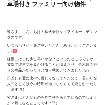
車場付き ファミリー向け物件
件】
伊
勢
原
市
マ
ン
皆さま、こんにちは！株式会社ケイアイホールディン
ス
リ
グスです。
ー
いつも当サイトをご覧いただき、ありがとうございま
3LDK
駐
す?‍
車
場
紅葉にはまだ少し早いかな？といったところですが、
付
道端で彼岸花を見かけることが増えたり、金木犀の香
き
りの商品があったりと段々秋めいてきましたね??
駅
チ
日差しも夏に比べて優しくなってきたので、暑がりな
カ
人間としては今の時期が過ごしやすくて嬉しかったり
します(笑)
皆さまはどんなものを見て秋を感じているのでしょう
か？気になるところです(*’▽’)