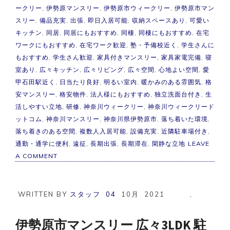
ークリー
,
伊勢原マンスリー
,
伊勢原市ウィークリー
,
伊勢原市マン
スリー
,
備品充実
,
出張
,
即日入居可能
,
収納スペースあり
,
可愛い
キッチン
,
同居
,
同居にもおすすめ
,
同棲
,
同棲にもおすすめ
,
在宅
ワークにもおすすめ
,
在宅ワーク歓迎
,
塾・予備校近く
,
学生さんに
もおすすめ
,
学生さん歓迎
,
家具付きマンスリー
,
家具家電完備
,
寝
室あり
,
広々キッチン
,
広々リビング
,
広々空間
,
心地よい空間
,
愛
甲石田駅近く
,
日当たり良好
,
明るい室内
,
暖かみのある雰囲気
,
格
安マンスリー
,
格安物件
,
法人様にもおすすめ
,
独立洗面台付き
,
生
活しやすい立地
,
研修
,
神奈川ウィークリー
,
神奈川ウィークリード
ットコム
,
神奈川マンスリー
,
神奈川県伊勢原市
,
落ち着いた環境
,
落ち着きのある空間
,
複数人入居可能
,
設備充実
,
近隣駐車場付き
,
通勤・通学に便利
,
遠征
,
長期出張
,
長期滞在
,
閑静な立地
LEAVE
ON
A COMMENT
【フ
ァ
ミ
リ
WRITTEN BY
スタッフ
04
10月
2021
,
ー
向
け
伊勢原市マンスリー 広々3LDK 駐
物