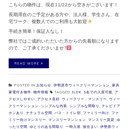
こちらの物件は、現在11/22から空きがございます！
長期滞在のご予定がある方や、法人様、学生さん、在
宅ワーク、複数人でのご利用も大歓迎
手続き簡単！保証人なし！
弊社ではご成約いただいた方からの先着順になります
ので、ご了承くださいませ?‍
READ MORE
POSTED IN
お知らせ
,
伊勢原市ウィークリーマンション
,
家具
家電付き物件
,
物件情報
TAGGED
3LDK
,
5名での入居可能
,
ア
クセスしやすい
,
アクセス良好
,
ウィークリー・マンスリー
,
ウィー
クリーマンション
,
シンプルな内装
,
シンプルな間取り
,
テレビドア
ホンあり
,
ナチュラル空間
,
バス・トイレ別
,
ファミリー向け
,
ファ
ミリー向けマンスリー
,
マンスリーマンション
,
マンスリー賃貸
,
ゆ
ったり空間
,
ゆとりのある間取り
,
一時入居
,
仮住まい
,
伊勢原ウィ