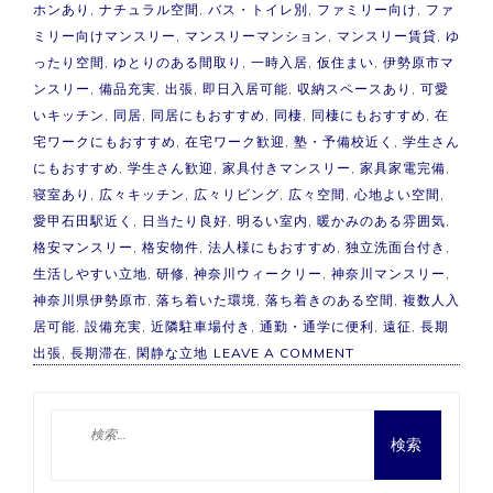
ホンあり
,
ナチュラル空間
,
バス・トイレ別
,
ファミリー向け
,
ファ
ミリー向けマンスリー
,
マンスリーマンション
,
マンスリー賃貸
,
ゆ
ったり空間
,
ゆとりのある間取り
,
一時入居
,
仮住まい
,
伊勢原市マ
ンスリー
,
備品充実
,
出張
,
即日入居可能
,
収納スペースあり
,
可愛
いキッチン
,
同居
,
同居にもおすすめ
,
同棲
,
同棲にもおすすめ
,
在
宅ワークにもおすすめ
,
在宅ワーク歓迎
,
塾・予備校近く
,
学生さん
にもおすすめ
,
学生さん歓迎
,
家具付きマンスリー
,
家具家電完備
,
寝室あり
,
広々キッチン
,
広々リビング
,
広々空間
,
心地よい空間
,
愛甲石田駅近く
,
日当たり良好
,
明るい室内
,
暖かみのある雰囲気
,
格安マンスリー
,
格安物件
,
法人様にもおすすめ
,
独立洗面台付き
,
生活しやすい立地
,
研修
,
神奈川ウィークリー
,
神奈川マンスリー
,
神奈川県伊勢原市
,
落ち着いた環境
,
落ち着きのある空間
,
複数人入
居可能
,
設備充実
,
近隣駐車場付き
,
通勤・通学に便利
,
遠征
,
長期
ON
出張
,
長期滞在
,
閑静な立地
LEAVE A COMMENT
伊
勢
原
検
市
索:
マ
ン
ス