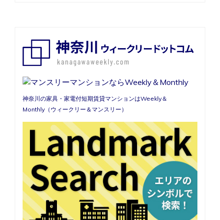
リ
ー
広々
3LDK
駐
車
場
付
き
フ
ァ
神奈川の家具・家電付短期賃貸マンションはWeekly＆
ミ
Monthly（ウィークリー＆マンスリー）
リ
ー
向
け
物
件